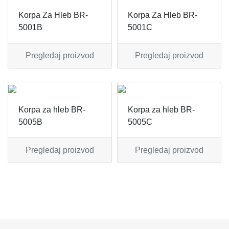
APARATI ZA TOPLE SENDVIČE
CEDILJKE
KONTAKT
Korpa Za Hleb BR-
Korpa Za Hleb BR-
5001B
5001C
APARATI ZA VAFLE
DEZERTNI TANJIRI
+389 78 478 027
fisherelektronik@gmail.com
APARATI ZA VAKUUMIRANJE
DŽEZVE
Pregledaj proizvod
Pregledaj proizvod
Prijava
BLENDERI
EKSPRES LONCI
DEPILATORI I TRIMERI
EMAJLIRANE ŠERPE
Korpa za hleb BR-
Korpa za hleb BR-
5005B
5005C
ELEKTRIČNE CEDILJKE
ETAŽERI
Pregledaj proizvod
Pregledaj proizvod
ELEKTRIČNE ŠERPE
GARNITURE ESCAJGA
ELEKTRIČNI GRILL
KALUPI ZA TORTE
FENOVI ZA KOSU
KANTE ZA SMEĆE