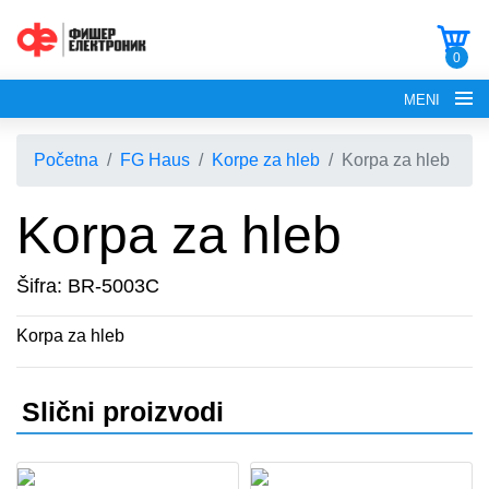
0
MENI
Početna
FG Haus
Korpe za hleb
Korpa za hleb
Korpa za hleb
POČETNA
Šifra: BR-5003C
O NAMA
Korpa za hleb
FG ELECTRONICS
Slični proizvodi
APARATI ZA KROFNE
FG HAUS