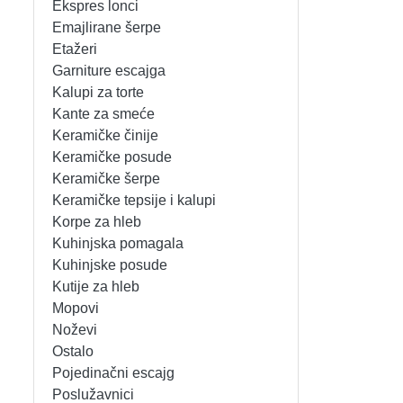
Ekspres lonci
MIKSERI
NOŽEVI
Emajlirane šerpe
Etažeri
MULTI STAJLERI
OSTALO
Garniture escajga
Kalupi za torte
Kante za smeće
NUTRI PRACTIC
POJEDINAČNI ESCAJG
Keramičke činije
Keramičke posude
OSTALO ELEC
POSLUŽAVNICI
Keramičke šerpe
Keramičke tepsije i kalupi
PANELNE GREJALICE
RENDE
Korpe za hleb
Kuhinjska pomagala
PEGLE
RUČNE MAŠINE
Kuhinjske posude
Kutije za hleb
PEGLE ZA KOSU
SECKALICE
Mopovi
Noževi
PIZZA PEKAČI
ŠERPE
Ostalo
Pojedinačni escajg
PODNE VAGE
SERVERI
Poslužavnici