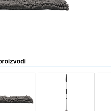
va
proizvodi