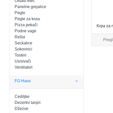
Ostalo elec
FIGARO
KERAMIČKE ČINIJE
Panelne grejalice
Pegle
FRITEZE
KERAMIČKE POSUDE
Pegle za kosu
Pizza pekači
Krpa za
GREJALICE
KERAMIČKE ŠERPE
Podne vage
Rešoi
Pregl
INDUKCIONE PLOČE
KERAMIČKE TEPSIJE I KALUPI
Seckalice
Sokovnici
KUHINJSKE VAGE
KORPE ZA HLEB
Tosteri
Usisivači
Ventilatori
KUVALA
KUHINJSKA POMAGALA
MAŠINE ZA MLEVENJE MESA
KUHINJSKE POSUDE
FG Haus
MESOREZNICE
KUTIJE ZA HLEB
Cediljke
Dezertni tanjiri
MIKROTALASNE
MOPOVI
Džezve