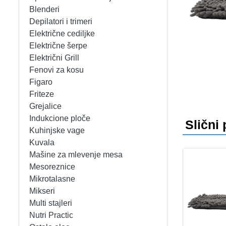
APARATI ZA TOPLE SENDVIČE
CEDILJKE
KONTAKT
Blenderi
Depilatori i trimeri
APARATI ZA VAFLE
DEZERTNI TANJIRI
+389 78 478 027
fisherelektronik@gmail.com
Prija
Električne cediljke
Električne šerpe
APARATI ZA VAKUUMIRANJE
DŽEZVE
Električni Grill
Fenovi za kosu
BLENDERI
EKSPRES LONCI
Figaro
Friteze
DEPILATORI I TRIMERI
EMAJLIRANE ŠERPE
Grejalice
Indukcione ploče
Slični 
ELEKTRIČNE CEDILJKE
ETAŽERI
Kuhinjske vage
Kuvala
Mašine za mlevenje mesa
ELEKTRIČNE ŠERPE
GARNITURE ESCAJGA
Mesoreznice
Mikrotalasne
ELEKTRIČNI GRILL
KALUPI ZA TORTE
Mikseri
Multi stajleri
FENOVI ZA KOSU
KANTE ZA SMEĆE
Nutri Practic