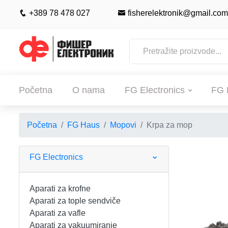
+389 78 478 027
fisherelektronik@gmail.com
Početna
O nama
FG Electronics
FG 
Početna
FG Haus
Mopovi
Krpa za mop
POČETNA
O NAMA
FG Electronics
FG ELECTRONICS
Aparati za krofne
Aparati za tople sendviče
APARATI ZA KROFNE
FG HAUS
Aparati za vafle
Aparati za vakuumiranje