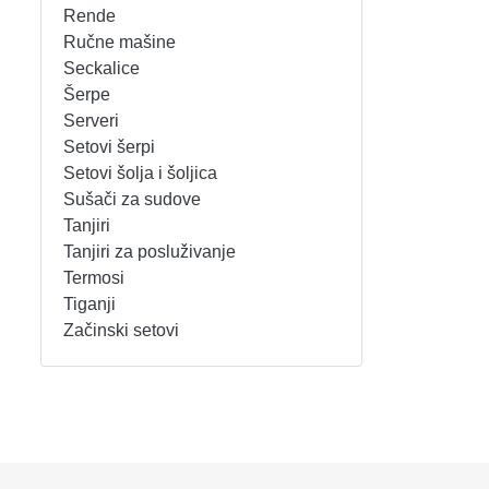
Rende
REŠOI
SETOVI ŠERPI
Ručne mašine
Seckalice
Šerpe
SECKALICE
SETOVI ŠOLJA I ŠOLJICA
Serveri
Setovi šerpi
SOKOVNICI
SUŠAČI ZA SUDOVE
Setovi šolja i šoljica
Sušači za sudove
TOSTERI
TANJIRI
Tanjiri
Tanjiri za posluživanje
USISIVAČI
TANJIRI ZA POSLUŽIVANJE
Termosi
Tiganji
VENTILATORI
TERMOSI
Začinski setovi
TIGANJI
ZAČINSKI SETOVI