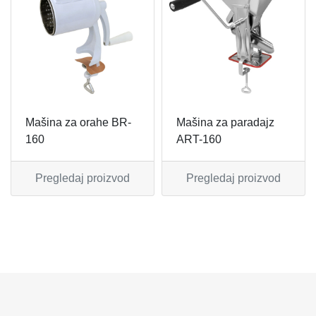
MIKSERI
NOŽEVI
MULTI STAJLERI
OSTALO
NUTRI PRACTIC
POJEDINAČNI ESCAJG
Mašina za orahe BR-
Mašina za paradajz
OSTALO ELEC
POSLUŽAVNICI
160
ART-160
PANELNE GREJALICE
RENDE
Pregledaj proizvod
Pregledaj proizvod
PEGLE
RUČNE MAŠINE
PEGLE ZA KOSU
SECKALICE
PIZZA PEKAČI
ŠERPE
PODNE VAGE
SERVERI