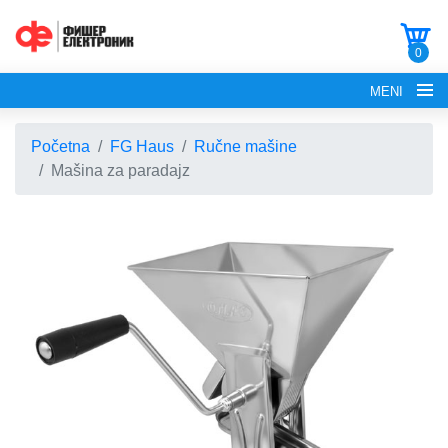
0
MENI
Početna
FG Haus
Ručne mašine
Mašina za paradajz
POČETNA
O NAMA
FG ELECTRONICS
APARATI ZA KROFNE
FG HAUS