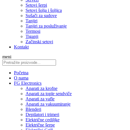
Setovi šerpi
Setovi šolja i šoljica
Sušači za sudove
Tanjiri
Tanjiri za posluživanje
Termosi
Tiganji
Začinski setovi
Kontakt
meni
Početna
O nama
FG Electronics
Aparati za krofne
Aparati za tople sendviče
Aparati za vafle
Aparati za vakuumiranje
Blenderi
Depilatori i trimeri
Električne cediljke
Električne šerpe