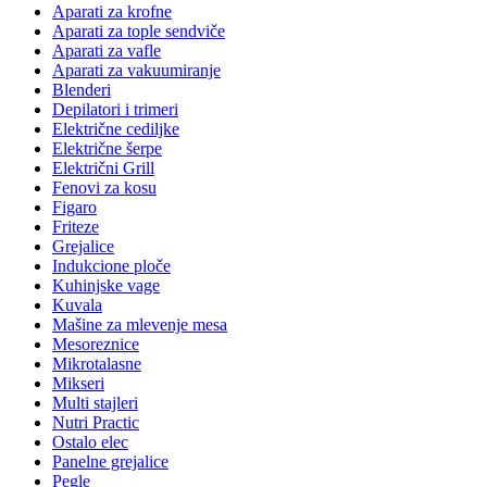
Aparati za krofne
Aparati za tople sendviče
Aparati za vafle
Aparati za vakuumiranje
Blenderi
Depilatori i trimeri
Električne cediljke
Električne šerpe
Električni Grill
Fenovi za kosu
Figaro
Friteze
Grejalice
Indukcione ploče
Kuhinjske vage
Kuvala
Mašine za mlevenje mesa
Mesoreznice
Mikrotalasne
Mikseri
Multi stajleri
Nutri Practic
Ostalo elec
Panelne grejalice
Pegle