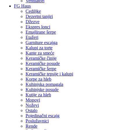
Ventilatori
FG Haus
Cediljke
Dezertni tanjiri
Džezve
Ekspres lonci
Emajlirane šerpe
Etažeri
Garniture escajga
Kalupi za torte
Kante za smeće
Keramičke činije
Keramičke posude
Keramičke šerpe
Keramičke tepsije i kalupi
Korpe za hleb
Kuhinjska pomagala
Kuhinjske posude
Kutije za hleb
Mopovi
Noževi
Ostalo
Pojedinačni escajg
Poslužavnici
Rende