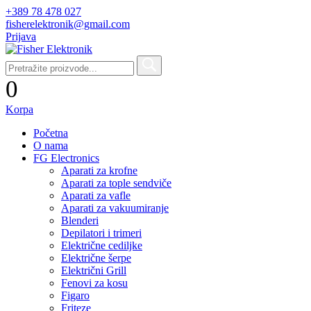
+389 78 478 027
fisherelektronik@gmail.com
Prijava
0
Korpa
Početna
O nama
FG Electronics
Aparati za krofne
Aparati za tople sendviče
Aparati za vafle
Aparati za vakuumiranje
Blenderi
Depilatori i trimeri
Električne cediljke
Električne šerpe
Električni Grill
Fenovi za kosu
Figaro
Friteze