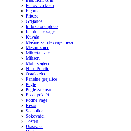
Električni Grill
Fenovi za kosu
Figaro
Friteze
Grejalice
Indukcione ploče
Kuhinjske vage
Kuvala
Mašine za mlevenje mesa
Mesoreznice
Mikrotalasne
Mikseri
Multi stajleri
Nutri Practic
Ostalo elec
Panelne grejalice
Pegle
Pegle za kosu
Pizza pekači
Podne vage
Rešoi
Seckalice
Sokovnici
Tosteri
Usisivači