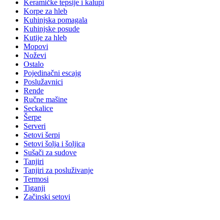
Keramičke tepsije i kalupi
Korpe za hleb
Kuhinjska pomagala
Kuhinjske posude
Kutije za hleb
Mopovi
Noževi
Ostalo
Pojedinačni escajg
Poslužavnici
Rende
Ručne mašine
Seckalice
Šerpe
Serveri
Setovi šerpi
Setovi šolja i šoljica
Sušači za sudove
Tanjiri
Tanjiri za posluživanje
Termosi
Tiganji
Začinski setovi