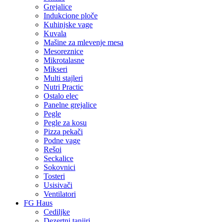
Grejalice
Indukcione ploče
Kuhinjske vage
Kuvala
Mašine za mlevenje mesa
Mesoreznice
Mikrotalasne
Mikseri
Multi stajleri
Nutri Practic
Ostalo elec
Panelne grejalice
Pegle
Pegle za kosu
Pizza pekači
Podne vage
Rešoi
Seckalice
Sokovnici
Tosteri
Usisivači
Ventilatori
FG Haus
Cediljke
Dezertni tanjiri