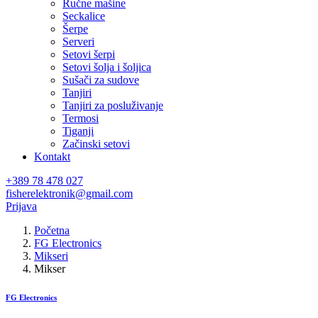
Ručne mašine
Seckalice
Šerpe
Serveri
Setovi šerpi
Setovi šolja i šoljica
Sušači za sudove
Tanjiri
Tanjiri za posluživanje
Termosi
Tiganji
Začinski setovi
Kontakt
+389 78 478 027
fisherelektronik@gmail.com
Prijava
Početna
FG Electronics
Mikseri
Mikser
FG Electronics