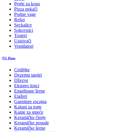
Pegle za kosu
Pizza pekači
Podne vage
Rešoi
Seckalice
Sokovnici
Tosteri
Usisivači
Ventilatori
FG Haus
Cediljke
Dezertni tanjiri
Džezve
Ekspres lonci
Emajlirane šerpe
Etažeri
Garniture escajga
Kalupi za torte
Kante za smeće
Keramičke činije
Keramičke posude
Keramičke šerpe