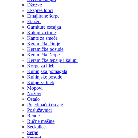
Džezve
Ekspres lonci
Emajlirane šerpe
Etažeri
Garniture escajga
Kalupi za torte
Kante za smeće
Keramičke činije
Keramičke posude
Keramičke šerpe
Keramičke tepsije i kalupi
Korpe za hleb
Kuhinjska pomagala
Kuhinjske posude
Kutije za hleb
Mopovi
Noževi
Ostalo
Pojedinačni escajg
Poslužavnici
Rende
Ručne mašine
Seckalice
Šerpe
Serveri