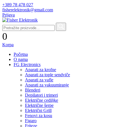
+389 78 478 027
fisherelektronik@gmail.com
Prijava
0
Korpa
Početna
O nama
FG Electronics
Aparati za krofne
Aparati za tople sendviče
Aparati za vafle
Aparati za vakuumiranje
Blenderi
Depilatori i trimeri
Električne cediljke
Električne šerpe
Električni Grill
Fenovi za kosu
Figaro
Friteze