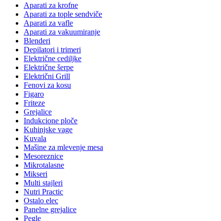
Aparati za krofne
Aparati za tople sendviče
Aparati za vafle
Aparati za vakuumiranje
Blenderi
Depilatori i trimeri
Električne cediljke
Električne šerpe
Električni Grill
Fenovi za kosu
Figaro
Friteze
Grejalice
Indukcione ploče
Kuhinjske vage
Kuvala
Mašine za mlevenje mesa
Mesoreznice
Mikrotalasne
Mikseri
Multi stajleri
Nutri Practic
Ostalo elec
Panelne grejalice
Pegle