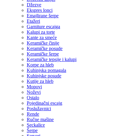
Džezve
Ekspres lonci
Emajlirane šerpe
Etažeri
Garniture escajga
Kalupi za torte
Kante za smeće
Keramičke činije
Keramičke posude
Keramičke šerpe
Keramičke tepsije i kalupi
Korpe za hleb
Kuhinjska pomagala
Kuhinjske posude
Kutije za hleb
Mopovi
Noževi
Ostalo
Pojedinačni escajg
Poslužavnici
Rende
Ručne mašine
Seckalice
Šerpe
Serveri