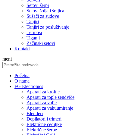
Setovi šerpi
Setovi šolja i šoljica
Sušači za sudove
Tanjiri
Tanjiri za posluživanje
Termosi
Tiganji
Začinski setovi
Kontakt
meni
Početna
O nama
FG Electronics
Aparati za krofne
Aparati za tople sendviče
Aparati za vafle
Aparati za vakuumiranje
Blenderi
Depilatori i trimeri
Električne cediljke
Električne šerpe