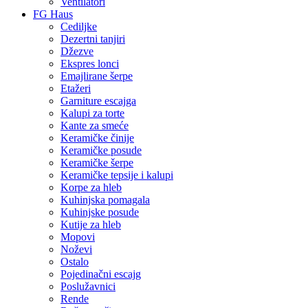
Ventilatori
FG Haus
Cediljke
Dezertni tanjiri
Džezve
Ekspres lonci
Emajlirane šerpe
Etažeri
Garniture escajga
Kalupi za torte
Kante za smeće
Keramičke činije
Keramičke posude
Keramičke šerpe
Keramičke tepsije i kalupi
Korpe za hleb
Kuhinjska pomagala
Kuhinjske posude
Kutije za hleb
Mopovi
Noževi
Ostalo
Pojedinačni escajg
Poslužavnici
Rende