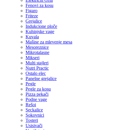
Električni Grill
Fenovi za kosu
Figaro
Friteze
Grejalice
Indukcione ploče
Kuhinjske vage
Kuvala
Mašine za mlevenje mesa
Mesoreznice
Mikrotalasne
Mikseri
Multi stajleri
Nutri Practic
Ostalo elec
Panelne grejalice
Pegle
Pegle za kosu
Pizza pekači
Podne vage
Rešoi
Seckalice
Sokovnici
Tosteri
Usisivači