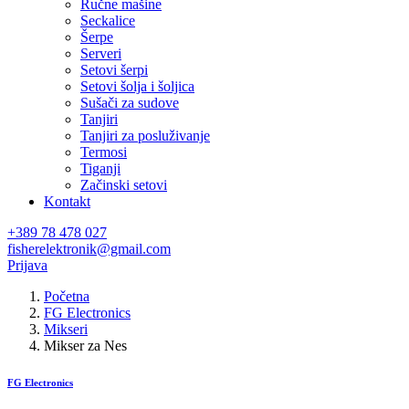
Ručne mašine
Seckalice
Šerpe
Serveri
Setovi šerpi
Setovi šolja i šoljica
Sušači za sudove
Tanjiri
Tanjiri za posluživanje
Termosi
Tiganji
Začinski setovi
Kontakt
+389 78 478 027
fisherelektronik@gmail.com
Prijava
Početna
FG Electronics
Mikseri
Mikser za Nes
FG Electronics