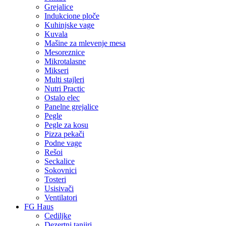
Grejalice
Indukcione ploče
Kuhinjske vage
Kuvala
Mašine za mlevenje mesa
Mesoreznice
Mikrotalasne
Mikseri
Multi stajleri
Nutri Practic
Ostalo elec
Panelne grejalice
Pegle
Pegle za kosu
Pizza pekači
Podne vage
Rešoi
Seckalice
Sokovnici
Tosteri
Usisivači
Ventilatori
FG Haus
Cediljke
Dezertni tanjiri