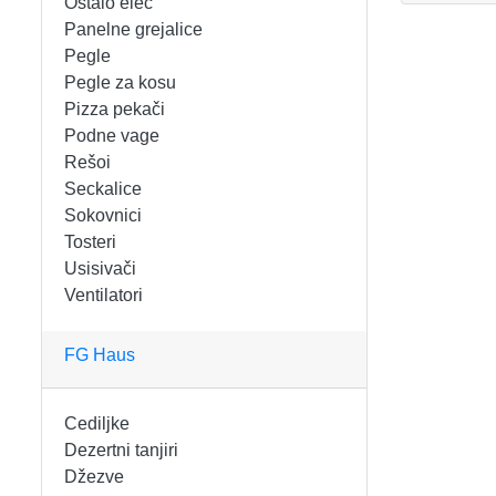
Ostalo elec
FIGARO
KERAMIČKE ČINIJE
Panelne grejalice
Pegle
FRITEZE
KERAMIČKE POSUDE
Pegle za kosu
Pizza pekači
GREJALICE
KERAMIČKE ŠERPE
Podne vage
Rešoi
INDUKCIONE PLOČE
KERAMIČKE TEPSIJE I KALUPI
Seckalice
Sokovnici
KUHINJSKE VAGE
KORPE ZA HLEB
Tosteri
Usisivači
Ventilatori
KUVALA
KUHINJSKA POMAGALA
MAŠINE ZA MLEVENJE MESA
KUHINJSKE POSUDE
FG Haus
MESOREZNICE
KUTIJE ZA HLEB
Cediljke
Dezertni tanjiri
MIKROTALASNE
MOPOVI
Džezve