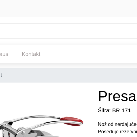
aus
Kontakt
t
Presa
Šifra: BR-171
Nož od nerđajuće
Poseduje rezervn