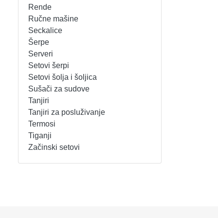
Rende
REŠOI
SETOVI ŠERPI
Ručne mašine
Seckalice
Šerpe
SECKALICE
SETOVI ŠOLJA I ŠOLJICA
Serveri
Setovi šerpi
SOKOVNICI
SUŠAČI ZA SUDOVE
Setovi šolja i šoljica
Sušači za sudove
TOSTERI
TANJIRI
Tanjiri
Tanjiri za posluživanje
USISIVAČI
TANJIRI ZA POSLUŽIVANJE
Termosi
Tiganji
VENTILATORI
TERMOSI
Začinski setovi
TIGANJI
ZAČINSKI SETOVI