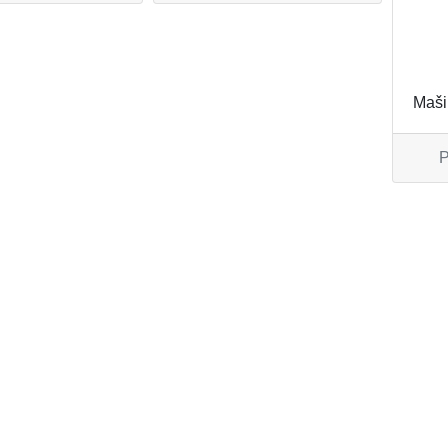
Maši
P