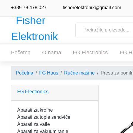
+389 78 478 027
fisherelektronik@gmail.com
Početna
O nama
FG Electronics
FG H
Početna
FG Haus
Ručne mašine
Presa za pomfri
POČETNA
O NAMA
FG Electronics
FG ELECTRONICS
Aparati za krofne
Aparati za tople sendviče
APARATI ZA KROFNE
FG HAUS
Aparati za vafle
Aparati za vakuumiranje