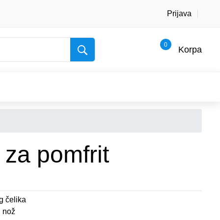
Prijava
0
Korpa
 za pomfrit
g čelika
i nož