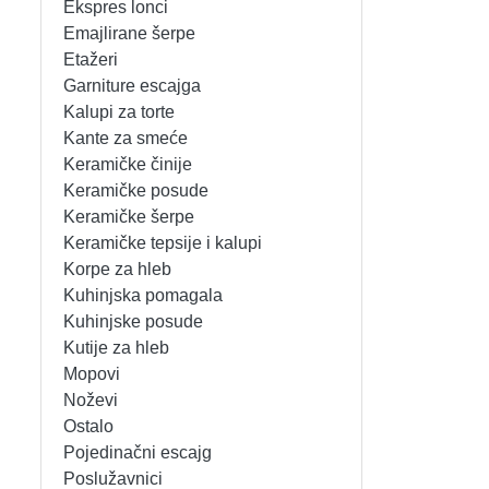
Ekspres lonci
MIKSERI
NOŽEVI
Emajlirane šerpe
Etažeri
MULTI STAJLERI
OSTALO
Garniture escajga
Kalupi za torte
Kante za smeće
NUTRI PRACTIC
POJEDINAČNI ESCAJG
Keramičke činije
Keramičke posude
OSTALO ELEC
POSLUŽAVNICI
Keramičke šerpe
Keramičke tepsije i kalupi
PANELNE GREJALICE
RENDE
Korpe za hleb
Kuhinjska pomagala
PEGLE
RUČNE MAŠINE
Kuhinjske posude
Kutije za hleb
PEGLE ZA KOSU
SECKALICE
Mopovi
Noževi
PIZZA PEKAČI
ŠERPE
Ostalo
Pojedinačni escajg
PODNE VAGE
SERVERI
Poslužavnici