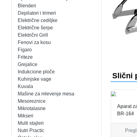
APARATI ZA TOPLE SENDVIČE
CEDILJKE
KONTAKT
Blenderi
Depilatori i trimeri
APARATI ZA VAFLE
DEZERTNI TANJIRI
+389 78 478 027
fisherelektronik@gmail.com
Prijava
Električne cediljke
Električne šerpe
APARATI ZA VAKUUMIRANJE
DŽEZVE
Električni Grill
Fenovi za kosu
BLENDERI
EKSPRES LONCI
Figaro
Friteze
DEPILATORI I TRIMERI
EMAJLIRANE ŠERPE
Grejalice
Indukcione ploče
Slični 
ELEKTRIČNE CEDILJKE
ETAŽERI
Kuhinjske vage
Kuvala
Mašine za mlevenje mesa
ELEKTRIČNE ŠERPE
GARNITURE ESCAJGA
Mesoreznice
Aparat za
Mikrotalasne
ELEKTRIČNI GRILL
KALUPI ZA TORTE
BR-164
Mikseri
Multi stajleri
FENOVI ZA KOSU
KANTE ZA SMEĆE
Nutri Practic
Pregl