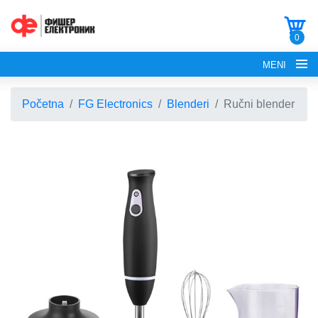
0
MENI
Početna
FG Electronics
Blenderi
Ručni blender
POČETNA
O NAMA
FG ELECTRONICS
APARATI ZA KROFNE
FG HAUS