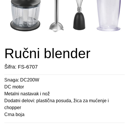
APARATI ZA TOPLE SENDVIČE
CEDILJKE
KONTAKT
APARATI ZA VAFLE
DEZERTNI TANJIRI
+389 78 478 027
fisherelektronik@gmail.com
APARATI ZA VAKUUMIRANJE
DŽEZVE
Prijava
BLENDERI
EKSPRES LONCI
Ručni blender
DEPILATORI I TRIMERI
EMAJLIRANE ŠERPE
Šifra: FS-6707
ELEKTRIČNE CEDILJKE
ETAŽERI
Snaga: DC200W
DC motor
ELEKTRIČNE ŠERPE
GARNITURE ESCAJGA
Metalni nastavak i nož
Dodatni delovi: plastična posuda, žica za mućenje i
ELEKTRIČNI GRILL
KALUPI ZA TORTE
chopper
Crna boja
FENOVI ZA KOSU
KANTE ZA SMEĆE