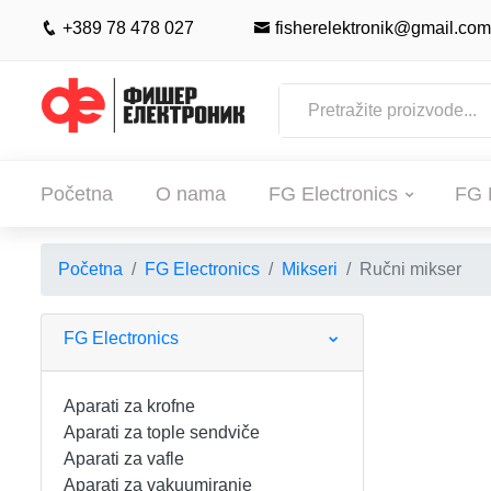
+389 78 478 027
fisherelektronik@gmail.com
Početna
O nama
FG Electronics
FG 
Početna
FG Electronics
Mikseri
Ručni mikser
POČETNA
O NAMA
FG Electronics
FG ELECTRONICS
Aparati za krofne
Aparati za tople sendviče
APARATI ZA KROFNE
FG HAUS
Aparati za vafle
Aparati za vakuumiranje