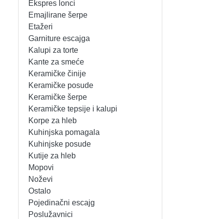
Ekspres lonci
MIKSERI
NOŽEVI
Emajlirane šerpe
Etažeri
MULTI STAJLERI
OSTALO
Garniture escajga
Kalupi za torte
Kante za smeće
NUTRI PRACTIC
POJEDINAČNI ESCAJG
Keramičke činije
Keramičke posude
OSTALO ELEC
POSLUŽAVNICI
Keramičke šerpe
Keramičke tepsije i kalupi
PANELNE GREJALICE
RENDE
Korpe za hleb
Kuhinjska pomagala
PEGLE
RUČNE MAŠINE
Kuhinjske posude
Kutije za hleb
PEGLE ZA KOSU
SECKALICE
Mopovi
Noževi
PIZZA PEKAČI
ŠERPE
Ostalo
Pojedinačni escajg
PODNE VAGE
SERVERI
Poslužavnici