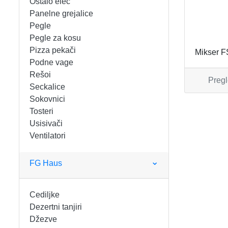
Ostalo elec
FIGARO
KERAMIČKE ČINIJE
Panelne grejalice
Pegle
FRITEZE
KERAMIČKE POSUDE
Pegle za kosu
Pizza pekači
Mikser 
GREJALICE
KERAMIČKE ŠERPE
Podne vage
Rešoi
Pregl
INDUKCIONE PLOČE
KERAMIČKE TEPSIJE I KALUPI
Seckalice
Sokovnici
KUHINJSKE VAGE
KORPE ZA HLEB
Tosteri
Usisivači
Ventilatori
KUVALA
KUHINJSKA POMAGALA
MAŠINE ZA MLEVENJE MESA
KUHINJSKE POSUDE
FG Haus
MESOREZNICE
KUTIJE ZA HLEB
Cediljke
Dezertni tanjiri
MIKROTALASNE
MOPOVI
Džezve