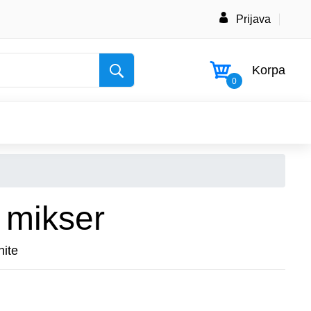
Prijava
Korpa
0
 mikser
hite