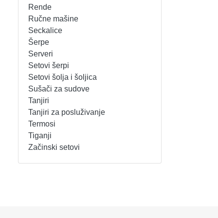
Rende
REŠOI
SETOVI ŠERPI
Ručne mašine
Seckalice
Šerpe
SECKALICE
SETOVI ŠOLJA I ŠOLJICA
Serveri
Setovi šerpi
SOKOVNICI
SUŠAČI ZA SUDOVE
Setovi šolja i šoljica
Sušači za sudove
TOSTERI
TANJIRI
Tanjiri
Tanjiri za posluživanje
USISIVAČI
TANJIRI ZA POSLUŽIVANJE
Termosi
Tiganji
VENTILATORI
TERMOSI
Začinski setovi
TIGANJI
ZAČINSKI SETOVI