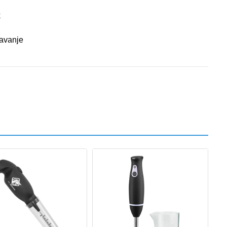
k
avanje