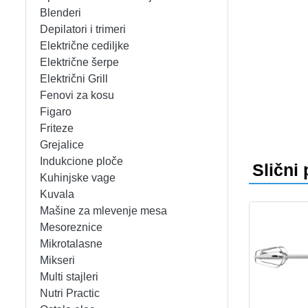
APARATI ZA TOPLE SENDVIČE
CEDILJKE
KONTAKT
Blenderi
Depilatori i trimeri
APARATI ZA VAFLE
DEZERTNI TANJIRI
+389 78 478 027
fisherelektronik@gmail.com
Prija
Električne cediljke
Električne šerpe
APARATI ZA VAKUUMIRANJE
DŽEZVE
Električni Grill
Fenovi za kosu
BLENDERI
EKSPRES LONCI
Figaro
Friteze
DEPILATORI I TRIMERI
EMAJLIRANE ŠERPE
Grejalice
Indukcione ploče
Slični 
ELEKTRIČNE CEDILJKE
ETAŽERI
Kuhinjske vage
Kuvala
Mašine za mlevenje mesa
ELEKTRIČNE ŠERPE
GARNITURE ESCAJGA
Mesoreznice
Mikrotalasne
ELEKTRIČNI GRILL
KALUPI ZA TORTE
Mikseri
Multi stajleri
FENOVI ZA KOSU
KANTE ZA SMEĆE
Nutri Practic