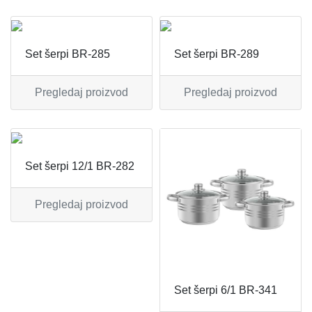
APARATI ZA TOPLE SENDVIČE
CEDILJKE
KONTAKT
APARATI ZA VAFLE
DEZERTNI TANJIRI
+389 78 478 027
fisherelektronik@gmail.com
Set šerpi BR-285
Set šerpi BR-289
APARATI ZA VAKUUMIRANJE
DŽEZVE
Prijava
Pregledaj proizvod
Pregledaj proizvod
BLENDERI
EKSPRES LONCI
DEPILATORI I TRIMERI
EMAJLIRANE ŠERPE
Set šerpi 12/1 BR-282
ELEKTRIČNE CEDILJKE
ETAŽERI
Pregledaj proizvod
ELEKTRIČNE ŠERPE
GARNITURE ESCAJGA
ELEKTRIČNI GRILL
KALUPI ZA TORTE
FENOVI ZA KOSU
KANTE ZA SMEĆE
Set šerpi 6/1 BR-341