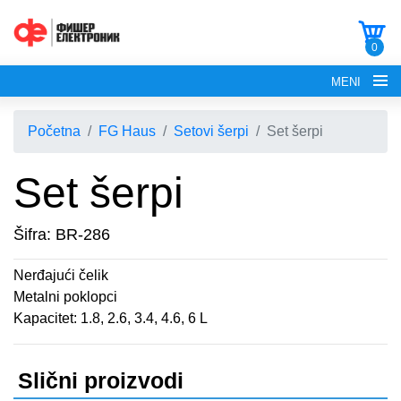
0
MENI
Početna
FG Haus
Setovi šerpi
Set šerpi
Set šerpi
POČETNA
Šifra: BR-286
O NAMA
Nerđajući čelik
Metalni poklopci
FG ELECTRONICS
Kapacitet: 1.8, 2.6, 3.4, 4.6, 6 L
APARATI ZA KROFNE
FG HAUS
Slični proizvodi