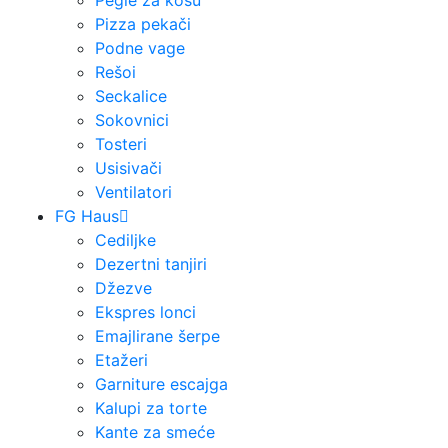
Pegle za kosu
Pizza pekači
Podne vage
Rešoi
Seckalice
Sokovnici
Tosteri
Usisivači
Ventilatori
FG Haus
Cediljke
Dezertni tanjiri
Džezve
Ekspres lonci
Emajlirane šerpe
Etažeri
Garniture escajga
Kalupi za torte
Kante za smeće