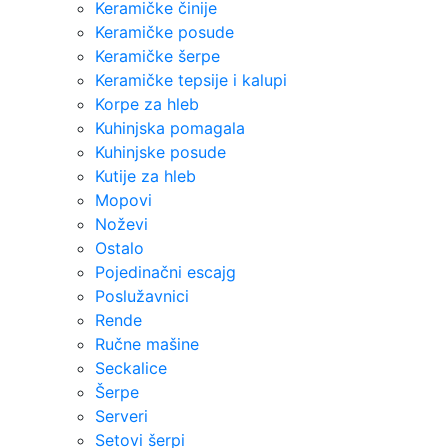
Keramičke činije
Keramičke posude
Keramičke šerpe
Keramičke tepsije i kalupi
Korpe za hleb
Kuhinjska pomagala
Kuhinjske posude
Kutije za hleb
Mopovi
Noževi
Ostalo
Pojedinačni escajg
Poslužavnici
Rende
Ručne mašine
Seckalice
Šerpe
Serveri
Setovi šerpi