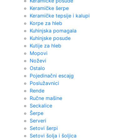
Keramičke posude
Keramičke šerpe
Keramičke tepsije i kalupi
Korpe za hleb
Kuhinjska pomagala
Kuhinjske posude
Kutije za hleb
Mopovi
Noževi
Ostalo
Pojedinačni escajg
Poslužavnici
Rende
Ručne mašine
Seckalice
Šerpe
Serveri
Setovi šerpi
Setovi šolja i šoljica