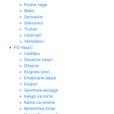
Podne vage
Rešoi
Seckalice
Sokovnici
Tosteri
Usisivači
Ventilatori
FG Haus
Cediljke
Dezertni tanjiri
Džezve
Ekspres lonci
Emajlirane šerpe
Etažeri
Garniture escajga
Kalupi za torte
Kante za smeće
Keramičke činije