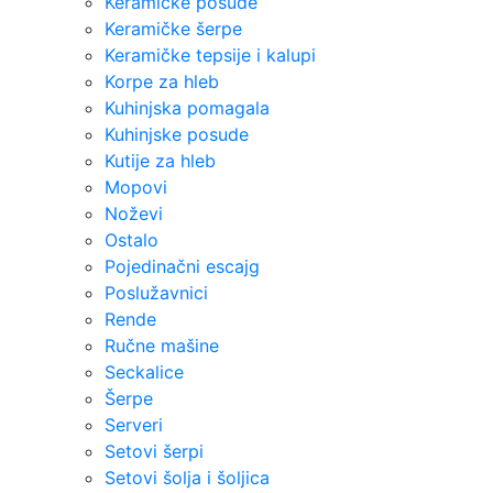
Keramičke posude
Keramičke šerpe
Keramičke tepsije i kalupi
Korpe za hleb
Kuhinjska pomagala
Kuhinjske posude
Kutije za hleb
Mopovi
Noževi
Ostalo
Pojedinačni escajg
Poslužavnici
Rende
Ručne mašine
Seckalice
Šerpe
Serveri
Setovi šerpi
Setovi šolja i šoljica