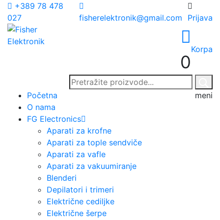
+389 78 478
027
fisherelektronik@gmail.com
Prijava
Korpa
0
Početna
meni
O nama
FG Electronics
Aparati za krofne
Aparati za tople sendviče
Aparati za vafle
Aparati za vakuumiranje
Blenderi
Depilatori i trimeri
Električne cediljke
Električne šerpe