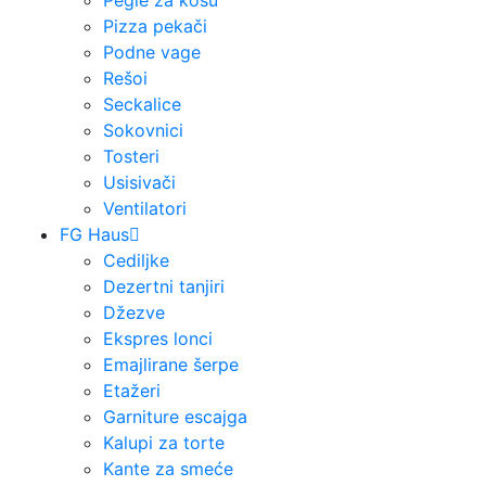
Pegle za kosu
Pizza pekači
Podne vage
Rešoi
Seckalice
Sokovnici
Tosteri
Usisivači
Ventilatori
FG Haus
Cediljke
Dezertni tanjiri
Džezve
Ekspres lonci
Emajlirane šerpe
Etažeri
Garniture escajga
Kalupi za torte
Kante za smeće