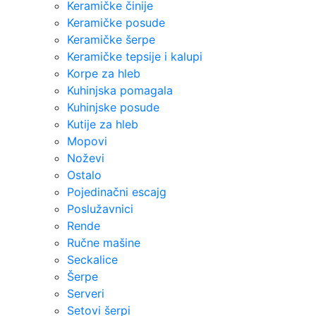
Keramičke činije
Keramičke posude
Keramičke šerpe
Keramičke tepsije i kalupi
Korpe za hleb
Kuhinjska pomagala
Kuhinjske posude
Kutije za hleb
Mopovi
Noževi
Ostalo
Pojedinačni escajg
Poslužavnici
Rende
Ručne mašine
Seckalice
Šerpe
Serveri
Setovi šerpi