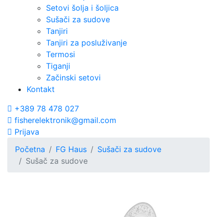
Setovi šolja i šoljica
Sušači za sudove
Tanjiri
Tanjiri za posluživanje
Termosi
Tiganji
Začinski setovi
Kontakt
+389 78 478 027
fisherelektronik@gmail.com
Prijava
Početna
FG Haus
Sušači za sudove
Sušač za sudove