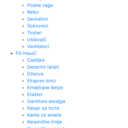
Podne vage
Rešoi
Seckalice
Sokovnici
Tosteri
Usisivači
Ventilatori
FG Haus
Cediljke
Dezertni tanjiri
Džezve
Ekspres lonci
Emajlirane šerpe
Etažeri
Garniture escajga
Kalupi za torte
Kante za smeće
Keramičke činije