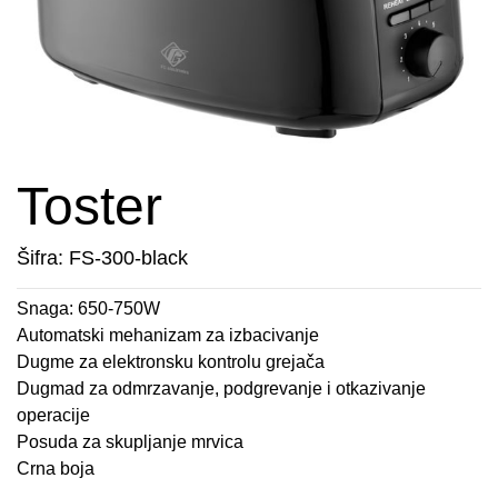
APARATI ZA TOPLE SENDVIČE
CEDILJKE
KONTAKT
APARATI ZA VAFLE
DEZERTNI TANJIRI
+389 78 478 027
fisherelektronik@gmail.com
APARATI ZA VAKUUMIRANJE
DŽEZVE
Prijava
BLENDERI
EKSPRES LONCI
Toster
DEPILATORI I TRIMERI
EMAJLIRANE ŠERPE
Šifra: FS-300-black
ELEKTRIČNE CEDILJKE
ETAŽERI
Snaga: 650-750W
Automatski mehanizam za izbacivanje
ELEKTRIČNE ŠERPE
GARNITURE ESCAJGA
Dugme za elektronsku kontrolu grejača
Dugmad za odmrzavanje, podgrevanje i otkazivanje
ELEKTRIČNI GRILL
KALUPI ZA TORTE
operacije
Posuda za skupljanje mrvica
FENOVI ZA KOSU
KANTE ZA SMEĆE
Crna boja