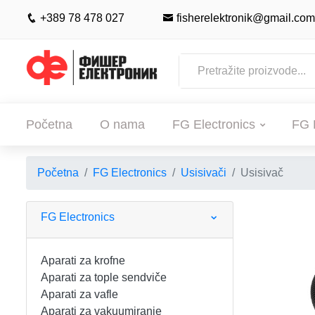
+389 78 478 027
fisherelektronik@gmail.com
Početna
O nama
FG Electronics
FG 
Početna
FG Electronics
Usisivači
Usisivač
POČETNA
O NAMA
FG Electronics
FG ELECTRONICS
Aparati za krofne
Aparati za tople sendviče
APARATI ZA KROFNE
FG HAUS
Aparati za vafle
Aparati za vakuumiranje