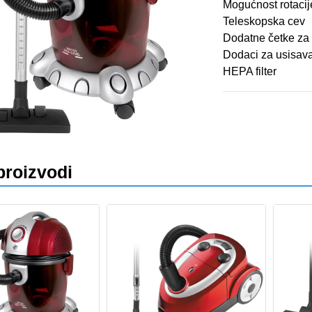
Mogućnost rotacij
Teleskopska cev
Dodatne četke za
va
Dodaci za usisava
HEPA filter
proizvodi