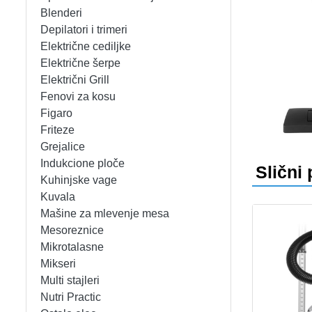
APARATI ZA TOPLE SENDVIČE
CEDILJKE
KONTAKT
Blenderi
Depilatori i trimeri
APARATI ZA VAFLE
DEZERTNI TANJIRI
+389 78 478 027
fisherelektronik@gmail.com
Prija
Električne cediljke
Električne šerpe
APARATI ZA VAKUUMIRANJE
DŽEZVE
Električni Grill
Fenovi za kosu
BLENDERI
EKSPRES LONCI
Figaro
Friteze
DEPILATORI I TRIMERI
EMAJLIRANE ŠERPE
Grejalice
Indukcione ploče
Slični 
ELEKTRIČNE CEDILJKE
ETAŽERI
Kuhinjske vage
Kuvala
Mašine za mlevenje mesa
ELEKTRIČNE ŠERPE
GARNITURE ESCAJGA
Mesoreznice
Mikrotalasne
ELEKTRIČNI GRILL
KALUPI ZA TORTE
Mikseri
Multi stajleri
FENOVI ZA KOSU
KANTE ZA SMEĆE
Nutri Practic