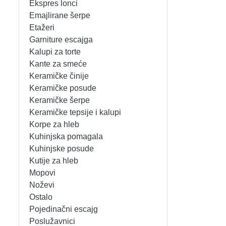
Ekspres lonci
MIKSERI
NOŽEVI
Emajlirane šerpe
Etažeri
MULTI STAJLERI
OSTALO
Garniture escajga
Kalupi za torte
Kante za smeće
NUTRI PRACTIC
POJEDINAČNI ESCAJG
Keramičke činije
Keramičke posude
OSTALO ELEC
POSLUŽAVNICI
Keramičke šerpe
Keramičke tepsije i kalupi
PANELNE GREJALICE
RENDE
Korpe za hleb
Kuhinjska pomagala
PEGLE
RUČNE MAŠINE
Kuhinjske posude
Kutije za hleb
PEGLE ZA KOSU
SECKALICE
Mopovi
Noževi
PIZZA PEKAČI
ŠERPE
Ostalo
Pojedinačni escajg
PODNE VAGE
SERVERI
Poslužavnici