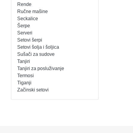
Rende
REŠOI
SETOVI ŠERPI
Ručne mašine
Seckalice
Šerpe
SECKALICE
SETOVI ŠOLJA I ŠOLJICA
Serveri
Setovi šerpi
SOKOVNICI
SUŠAČI ZA SUDOVE
Setovi šolja i šoljica
Sušači za sudove
TOSTERI
TANJIRI
Tanjiri
Tanjiri za posluživanje
USISIVAČI
TANJIRI ZA POSLUŽIVANJE
Termosi
Tiganji
VENTILATORI
TERMOSI
Začinski setovi
TIGANJI
ZAČINSKI SETOVI