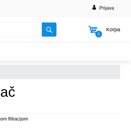
Prijava
Korpa
0
vač
om filtracijom