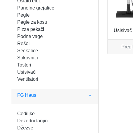
Ostalo elec
FIGARO
KERAMIČKE ČINIJE
Panelne grejalice
Pegle
FRITEZE
KERAMIČKE POSUDE
Pegle za kosu
Pizza pekači
Usisivač
GREJALICE
KERAMIČKE ŠERPE
Podne vage
Rešoi
Pregl
INDUKCIONE PLOČE
KERAMIČKE TEPSIJE I KALUPI
Seckalice
Sokovnici
KUHINJSKE VAGE
KORPE ZA HLEB
Tosteri
Usisivači
Ventilatori
KUVALA
KUHINJSKA POMAGALA
MAŠINE ZA MLEVENJE MESA
KUHINJSKE POSUDE
FG Haus
MESOREZNICE
KUTIJE ZA HLEB
Cediljke
Dezertni tanjiri
MIKROTALASNE
MOPOVI
Džezve