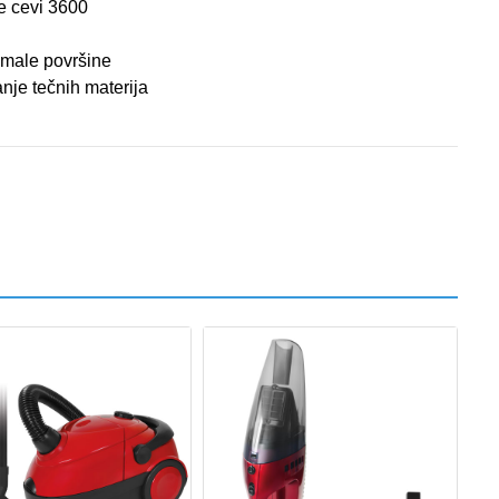
e cevi 3600
 male površine
nje tečnih materija