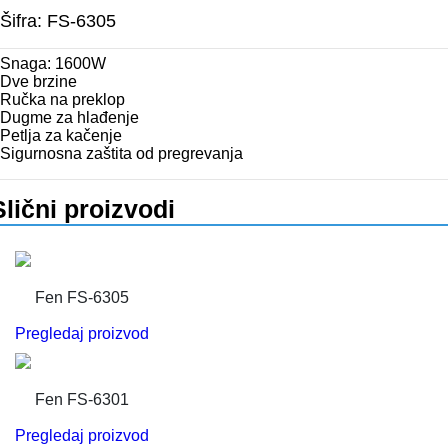
PEGLE
RUČNE MAŠINE
Šifra: FS-6305
PEGLE ZA KOSU
SECKALICE
Snaga: 1600W
Dve brzine
Ručka na preklop
PIZZA PEKAČI
ŠERPE
Dugme za hlađenje
Petlja za kačenje
Sigurnosna zaštita od pregrevanja
PODNE VAGE
SERVERI
Slični proizvodi
REŠOI
SETOVI ŠERPI
SECKALICE
SETOVI ŠOLJA I ŠOLJICA
Fen FS-6305
SOKOVNICI
SUŠAČI ZA SUDOVE
Pregledaj proizvod
TOSTERI
TANJIRI
Fen FS-6301
USISIVAČI
TANJIRI ZA POSLUŽIVANJE
Pregledaj proizvod