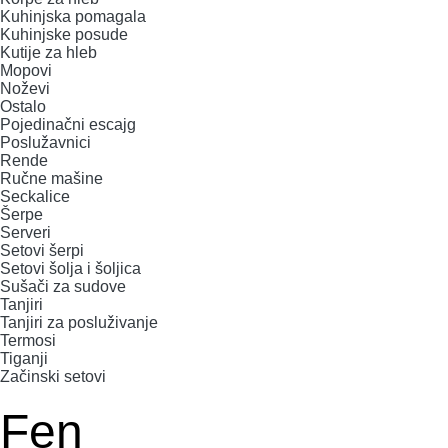
Kuhinjska pomagala
Kuhinjske posude
MAŠINE ZA MLEVENJE MESA
KUHINJSKE POSUDE
Kutije za hleb
Mopovi
Noževi
MESOREZNICE
KUTIJE ZA HLEB
Ostalo
Pojedinačni escajg
Poslužavnici
MIKROTALASNE
MOPOVI
Rende
Ručne mašine
MIKSERI
NOŽEVI
Seckalice
Šerpe
Serveri
MULTI STAJLERI
OSTALO
Setovi šerpi
Setovi šolja i šoljica
Sušači za sudove
NUTRI PRACTIC
POJEDINAČNI ESCAJG
Tanjiri
Tanjiri za posluživanje
Termosi
OSTALO ELEC
POSLUŽAVNICI
Tiganji
Začinski setovi
PANELNE GREJALICE
RENDE
Fen