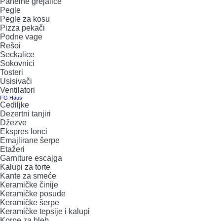
Panelne grejalice
Pegle
ELEKTRIČNE ŠERPE
GARNITURE ESCAJGA
Pegle za kosu
Pizza pekači
Podne vage
ELEKTRIČNI GRILL
KALUPI ZA TORTE
Rešoi
Seckalice
Sokovnici
FENOVI ZA KOSU
KANTE ZA SMEĆE
Tosteri
Usisivači
Ventilatori
FIGARO
KERAMIČKE ČINIJE
FG Haus
Cediljke
Dezertni tanjiri
FRITEZE
KERAMIČKE POSUDE
Džezve
Ekspres lonci
Emajlirane šerpe
GREJALICE
KERAMIČKE ŠERPE
Etažeri
Garniture escajga
INDUKCIONE PLOČE
KERAMIČKE TEPSIJE I KALUPI
Kalupi za torte
Kante za smeće
Keramičke činije
KUHINJSKE VAGE
KORPE ZA HLEB
Keramičke posude
Keramičke šerpe
Keramičke tepsije i kalupi
KUVALA
KUHINJSKA POMAGALA
Korpe za hleb