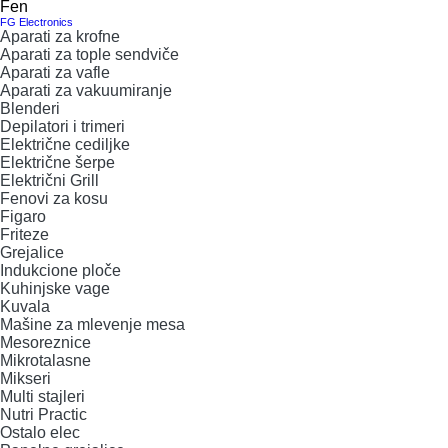
Fen
O NAMA
FG Electronics
Aparati za krofne
Aparati za tople sendviče
FG ELECTRONICS
Aparati za vafle
Aparati za vakuumiranje
Blenderi
APARATI ZA KROFNE
FG HAUS
Depilatori i trimeri
Električne cediljke
Električne šerpe
APARATI ZA TOPLE SENDVIČE
CEDILJKE
KONTAKT
Električni Grill
Fenovi za kosu
Figaro
APARATI ZA VAFLE
DEZERTNI TANJIRI
+389 78 478 027
fisherelektronik@gmail.com
Prijava
Friteze
Grejalice
Indukcione ploče
APARATI ZA VAKUUMIRANJE
DŽEZVE
Kuhinjske vage
Kuvala
Mašine za mlevenje mesa
BLENDERI
EKSPRES LONCI
Mesoreznice
Mikrotalasne
DEPILATORI I TRIMERI
EMAJLIRANE ŠERPE
Mikseri
Multi stajleri
Nutri Practic
ELEKTRIČNE CEDILJKE
ETAŽERI
Ostalo elec