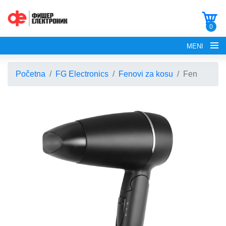
0
MENI
Početna
FG Electronics
Fenovi za kosu
Fen
POČETNA
O NAMA
FG ELECTRONICS
APARATI ZA KROFNE
FG HAUS