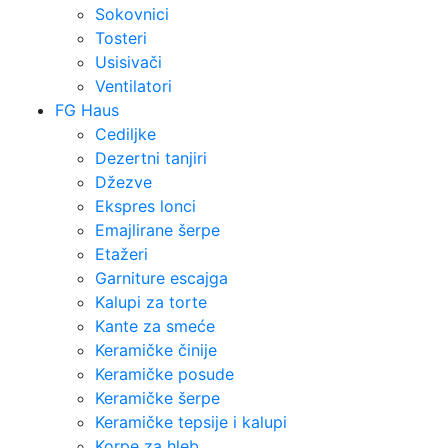
Sokovnici
Tosteri
Usisivači
Ventilatori
FG Haus
Cediljke
Dezertni tanjiri
Džezve
Ekspres lonci
Emajlirane šerpe
Etažeri
Garniture escajga
Kalupi za torte
Kante za smeće
Keramičke činije
Keramičke posude
Keramičke šerpe
Keramičke tepsije i kalupi
Korpe za hleb