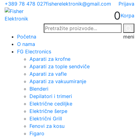
+389 78 478 027
fisherelektronik@gmail.com
Prijava
0
Korpa
Početna
meni
O nama
FG Electronics
Aparati za krofne
Aparati za tople sendviče
Aparati za vafle
Aparati za vakuumiranje
Blenderi
Depilatori i trimeri
Električne cediljke
Električne šerpe
Električni Grill
Fenovi za kosu
Figaro