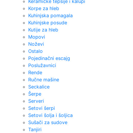
Keramičke tepsije i kalupi
Korpe za hleb
Kuhinjska pomagala
Kuhinjske posude
Kutije za hleb
Mopovi
Noževi
Ostalo
Pojedinačni escajg
Poslužavnici
Rende
Ručne mašine
Seckalice
Šerpe
Serveri
Setovi šerpi
Setovi šolja i šoljica
Sušači za sudove
Tanjiri