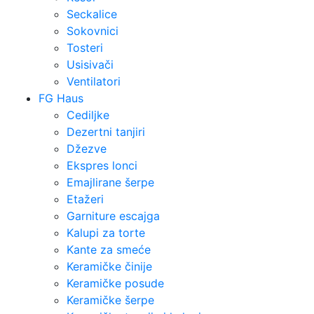
Seckalice
Sokovnici
Tosteri
Usisivači
Ventilatori
FG Haus
Cediljke
Dezertni tanjiri
Džezve
Ekspres lonci
Emajlirane šerpe
Etažeri
Garniture escajga
Kalupi za torte
Kante za smeće
Keramičke činije
Keramičke posude
Keramičke šerpe