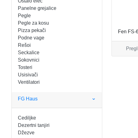
Ostalo elec
FIGARO
KERAMIČKE ČINIJE
Panelne grejalice
Pegle
FRITEZE
KERAMIČKE POSUDE
Pegle za kosu
Pizza pekači
Fen FS-
GREJALICE
KERAMIČKE ŠERPE
Podne vage
Rešoi
Pregl
INDUKCIONE PLOČE
KERAMIČKE TEPSIJE I KALUPI
Seckalice
Sokovnici
KUHINJSKE VAGE
KORPE ZA HLEB
Tosteri
Usisivači
Ventilatori
KUVALA
KUHINJSKA POMAGALA
MAŠINE ZA MLEVENJE MESA
KUHINJSKE POSUDE
FG Haus
MESOREZNICE
KUTIJE ZA HLEB
Cediljke
Dezertni tanjiri
MIKROTALASNE
MOPOVI
Džezve