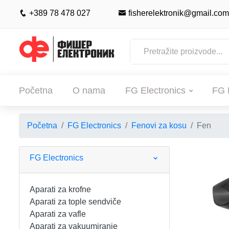
+389 78 478 027
fisherelektronik@gmail.com
Početna
O nama
FG Electronics
FG 
Početna
FG Electronics
Fenovi za kosu
Fen
POČETNA
O NAMA
FG Electronics
FG ELECTRONICS
Aparati za krofne
Aparati za tople sendviče
APARATI ZA KROFNE
FG HAUS
Aparati za vafle
Aparati za vakuumiranje