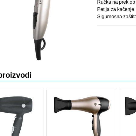
Ručka na preklop
Petlja za kačenje
Sigurnosna zaštit
va
proizvodi