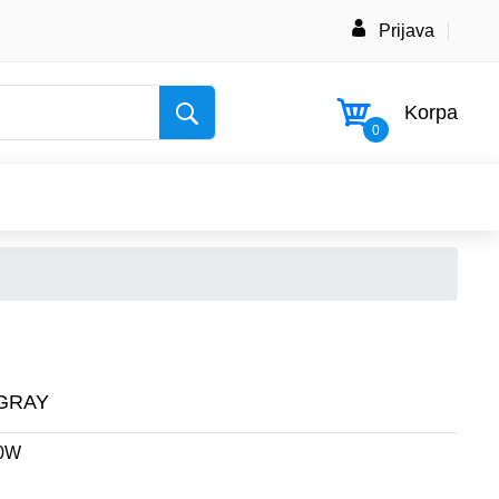
Prijava
Korpa
0
-GRAY
00W