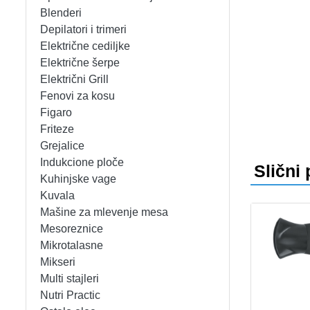
APARATI ZA TOPLE SENDVIČE
CEDILJKE
KONTAKT
Blenderi
Depilatori i trimeri
APARATI ZA VAFLE
DEZERTNI TANJIRI
+389 78 478 027
fisherelektronik@gmail.com
Prija
Električne cediljke
Električne šerpe
APARATI ZA VAKUUMIRANJE
DŽEZVE
Električni Grill
Fenovi za kosu
BLENDERI
EKSPRES LONCI
Figaro
Friteze
DEPILATORI I TRIMERI
EMAJLIRANE ŠERPE
Grejalice
Indukcione ploče
Slični 
ELEKTRIČNE CEDILJKE
ETAŽERI
Kuhinjske vage
Kuvala
Mašine za mlevenje mesa
ELEKTRIČNE ŠERPE
GARNITURE ESCAJGA
Mesoreznice
Mikrotalasne
ELEKTRIČNI GRILL
KALUPI ZA TORTE
Mikseri
Multi stajleri
FENOVI ZA KOSU
KANTE ZA SMEĆE
Nutri Practic