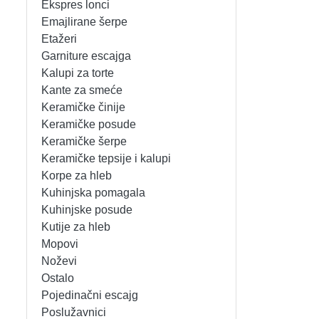
Ekspres lonci
MIKSERI
NOŽEVI
Emajlirane šerpe
Etažeri
MULTI STAJLERI
OSTALO
Garniture escajga
Kalupi za torte
Kante za smeće
NUTRI PRACTIC
POJEDINAČNI ESCAJG
Keramičke činije
Keramičke posude
OSTALO ELEC
POSLUŽAVNICI
Keramičke šerpe
Keramičke tepsije i kalupi
PANELNE GREJALICE
RENDE
Korpe za hleb
Kuhinjska pomagala
PEGLE
RUČNE MAŠINE
Kuhinjske posude
Kutije za hleb
PEGLE ZA KOSU
SECKALICE
Mopovi
Noževi
PIZZA PEKAČI
ŠERPE
Ostalo
Pojedinačni escajg
PODNE VAGE
SERVERI
Poslužavnici