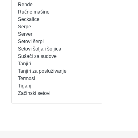
Rende
REŠOI
SETOVI ŠERPI
Ručne mašine
Seckalice
Šerpe
SECKALICE
SETOVI ŠOLJA I ŠOLJICA
Serveri
Setovi šerpi
SOKOVNICI
SUŠAČI ZA SUDOVE
Setovi šolja i šoljica
Sušači za sudove
TOSTERI
TANJIRI
Tanjiri
Tanjiri za posluživanje
USISIVAČI
TANJIRI ZA POSLUŽIVANJE
Termosi
Tiganji
VENTILATORI
TERMOSI
Začinski setovi
TIGANJI
ZAČINSKI SETOVI