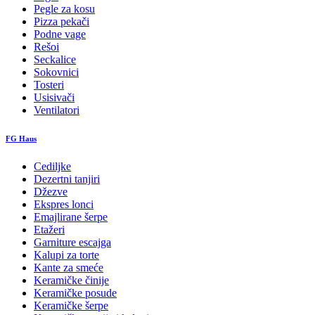
Pegle za kosu
Pizza pekači
Podne vage
Rešoi
Seckalice
Sokovnici
Tosteri
Usisivači
Ventilatori
FG Haus
Cediljke
Dezertni tanjiri
Džezve
Ekspres lonci
Emajlirane šerpe
Etažeri
Garniture escajga
Kalupi za torte
Kante za smeće
Keramičke činije
Keramičke posude
Keramičke šerpe