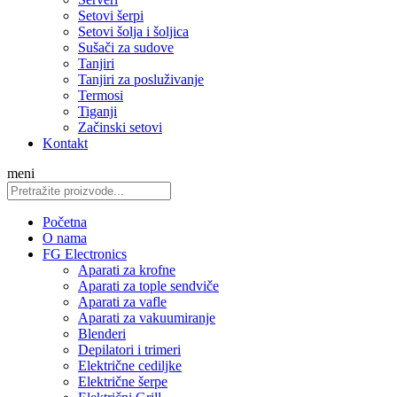
Setovi šerpi
Setovi šolja i šoljica
Sušači za sudove
Tanjiri
Tanjiri za posluživanje
Termosi
Tiganji
Začinski setovi
Kontakt
meni
Početna
O nama
FG Electronics
Aparati za krofne
Aparati za tople sendviče
Aparati za vafle
Aparati za vakuumiranje
Blenderi
Depilatori i trimeri
Električne cediljke
Električne šerpe