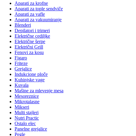
Aparati za krofne
Aparati za tople sendviče
Aparati za vafle
Aparati za vakuumiranje
Blenderi
Depilatori i trimeri
Električne cediljke
Električne šerpe
Električni Grill
Fenovi za kosu
Figaro
Friteze
Grejalice
Indukcione ploče
Kuhinjske vage
Kuvala
Mašine za mlevenje mesa
Mesoreznice
Mikrotalasne
Mikseri
Multi stajleri
Nutri Practic
Ostalo elec
Panelne grejalice
Pegle