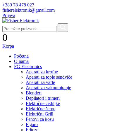
+389 78 478 027
fisherelektronik@gmail.com
Prijava
0
Korpa
Početna
O nama
FG Electronics
Aparati za krofne
Aparati za tople sendviče
Aparati za vafle
Aparati za vakuumiranje
Blenderi
Depilatori i trimeri
Električne cediljke
Električne šerpe
Električni Grill
Fenovi za kosu
Figaro
Friteze