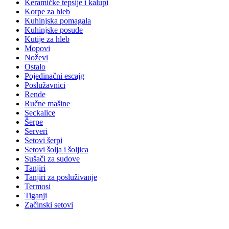
Keramičke tepsije i kalupi
Korpe za hleb
Kuhinjska pomagala
Kuhinjske posude
Kutije za hleb
Mopovi
Noževi
Ostalo
Pojedinačni escajg
Poslužavnici
Rende
Ručne mašine
Seckalice
Šerpe
Serveri
Setovi šerpi
Setovi šolja i šoljica
Sušači za sudove
Tanjiri
Tanjiri za posluživanje
Termosi
Tiganji
Začinski setovi