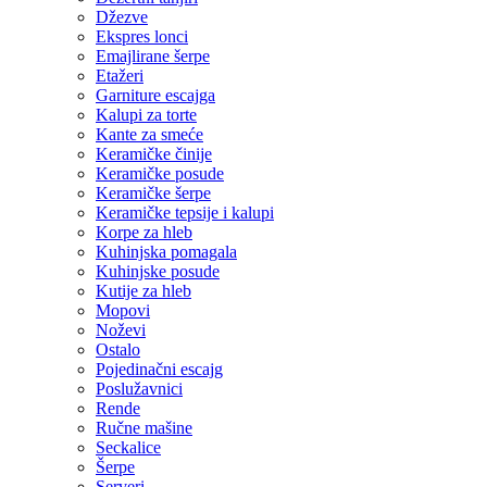
Džezve
Ekspres lonci
Emajlirane šerpe
Etažeri
Garniture escajga
Kalupi za torte
Kante za smeće
Keramičke činije
Keramičke posude
Keramičke šerpe
Keramičke tepsije i kalupi
Korpe za hleb
Kuhinjska pomagala
Kuhinjske posude
Kutije za hleb
Mopovi
Noževi
Ostalo
Pojedinačni escajg
Poslužavnici
Rende
Ručne mašine
Seckalice
Šerpe
Serveri