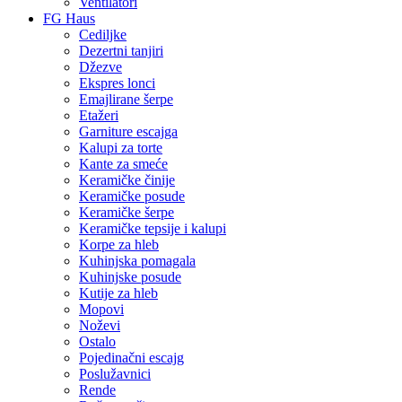
Ventilatori
FG Haus
Cediljke
Dezertni tanjiri
Džezve
Ekspres lonci
Emajlirane šerpe
Etažeri
Garniture escajga
Kalupi za torte
Kante za smeće
Keramičke činije
Keramičke posude
Keramičke šerpe
Keramičke tepsije i kalupi
Korpe za hleb
Kuhinjska pomagala
Kuhinjske posude
Kutije za hleb
Mopovi
Noževi
Ostalo
Pojedinačni escajg
Poslužavnici
Rende