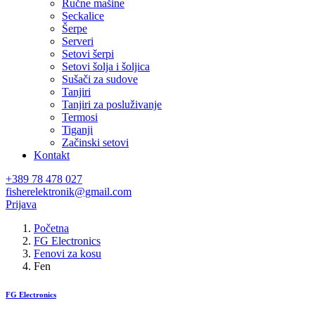
Ručne mašine
Seckalice
Šerpe
Serveri
Setovi šerpi
Setovi šolja i šoljica
Sušači za sudove
Tanjiri
Tanjiri za posluživanje
Termosi
Tiganji
Začinski setovi
Kontakt
+389 78 478 027
fisherelektronik@gmail.com
Prijava
Početna
FG Electronics
Fenovi za kosu
Fen
FG Electronics