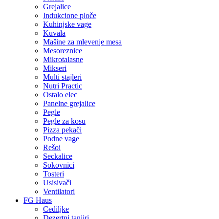
Grejalice
Indukcione ploče
Kuhinjske vage
Kuvala
Mašine za mlevenje mesa
Mesoreznice
Mikrotalasne
Mikseri
Multi stajleri
Nutri Practic
Ostalo elec
Panelne grejalice
Pegle
Pegle za kosu
Pizza pekači
Podne vage
Rešoi
Seckalice
Sokovnici
Tosteri
Usisivači
Ventilatori
FG Haus
Cediljke
Dezertni tanjiri