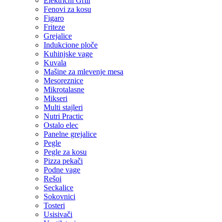
Električni Grill
Fenovi za kosu
Figaro
Friteze
Grejalice
Indukcione ploče
Kuhinjske vage
Kuvala
Mašine za mlevenje mesa
Mesoreznice
Mikrotalasne
Mikseri
Multi stajleri
Nutri Practic
Ostalo elec
Panelne grejalice
Pegle
Pegle za kosu
Pizza pekači
Podne vage
Rešoi
Seckalice
Sokovnici
Tosteri
Usisivači