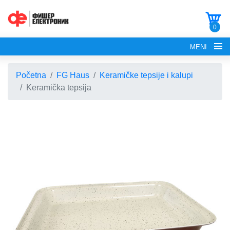
0
MENI
Početna
FG Haus
Keramičke tepsije i kalupi
Keramička tepsija
POČETNA
O NAMA
FG ELECTRONICS
APARATI ZA KROFNE
FG HAUS