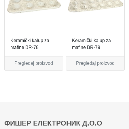
MIKSERI
NOŽEVI
MULTI STAJLERI
OSTALO
NUTRI PRACTIC
POJEDINAČNI ESCAJG
Keramički kalup za
Keramički kalup za
mafine BR-78
mafine BR-79
OSTALO ELEC
POSLUŽAVNICI
Pregledaj proizvod
Pregledaj proizvod
PANELNE GREJALICE
RENDE
PEGLE
RUČNE MAŠINE
PEGLE ZA KOSU
SECKALICE
PIZZA PEKAČI
ŠERPE
ФИШЕР ЕЛЕКТРОНИК Д.О.О
PODNE VAGE
SERVERI