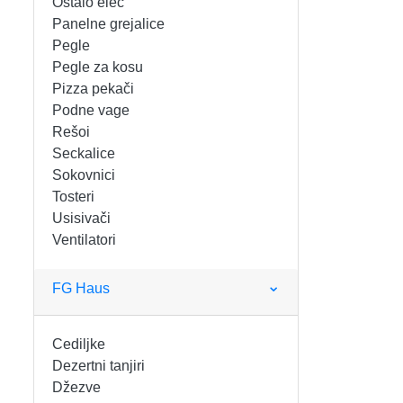
Ostalo elec
FIGARO
KERAMIČKE ČINIJE
Panelne grejalice
Pegle
FRITEZE
KERAMIČKE POSUDE
Pegle za kosu
Pizza pekači
GREJALICE
KERAMIČKE ŠERPE
Podne vage
Rešoi
INDUKCIONE PLOČE
KERAMIČKE TEPSIJE I KALUPI
Seckalice
Sokovnici
KUHINJSKE VAGE
KORPE ZA HLEB
Tosteri
Usisivači
Ventilatori
KUVALA
KUHINJSKA POMAGALA
MAŠINE ZA MLEVENJE MESA
KUHINJSKE POSUDE
FG Haus
MESOREZNICE
KUTIJE ZA HLEB
Cediljke
Dezertni tanjiri
MIKROTALASNE
MOPOVI
Džezve