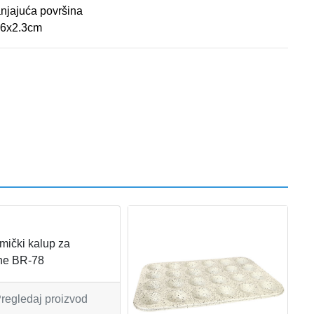
njajuća površina
26x2.3cm
mički kalup za
ne BR-78
regledaj proizvod