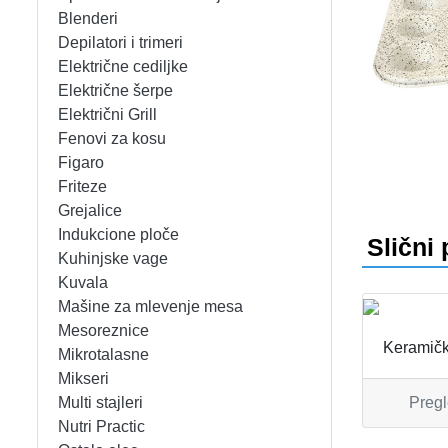
APARATI ZA TOPLE SENDVIČE
CEDILJKE
KONTAKT
Blenderi
Depilatori i trimeri
APARATI ZA VAFLE
DEZERTNI TANJIRI
+389 78 478 027
fisherelektronik@gmail.com
Prija
Električne cediljke
Električne šerpe
APARATI ZA VAKUUMIRANJE
DŽEZVE
Električni Grill
Fenovi za kosu
BLENDERI
EKSPRES LONCI
Figaro
Friteze
DEPILATORI I TRIMERI
EMAJLIRANE ŠERPE
Grejalice
Indukcione ploče
Slični 
ELEKTRIČNE CEDILJKE
ETAŽERI
Kuhinjske vage
Kuvala
Mašine za mlevenje mesa
ELEKTRIČNE ŠERPE
GARNITURE ESCAJGA
Mesoreznice
Keramičk
Mikrotalasne
ELEKTRIČNI GRILL
KALUPI ZA TORTE
Mikseri
Multi stajleri
Pregl
FENOVI ZA KOSU
KANTE ZA SMEĆE
Nutri Practic