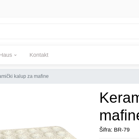
Haus
Kontakt
mički kalup za mafine
Keram
mafin
Šifra: BR-79