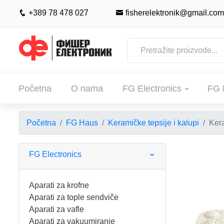
+389 78 478 027
fisherelektronik@gmail.com
Početna
O nama
FG Electronics
FG 
Početna
FG Haus
Keramičke tepsije i kalupi
Kera
POČETNA
O NAMA
FG Electronics
FG ELECTRONICS
Aparati za krofne
Aparati za tople sendviče
APARATI ZA KROFNE
FG HAUS
Aparati za vafle
Aparati za vakuumiranje