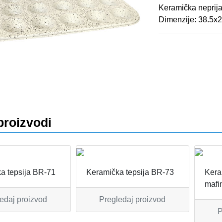
Keramička neprija
Dimenzije: 38.5x
va
proizvodi
a tepsija BR-71
Keramička tepsija BR-73
Kera
mafi
edaj proizvod
Pregledaj proizvod
P