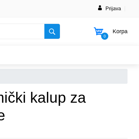
Prijava
Korpa
0
ički kalup za
e