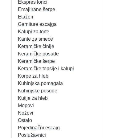
Ekspres lonci
MIKSERI
NOŽEVI
Emajlirane šerpe
Etažeri
MULTI STAJLERI
OSTALO
Garniture escajga
Kalupi za torte
Kante za smeće
NUTRI PRACTIC
POJEDINAČNI ESCAJG
Keramičke činije
Keramičke posude
OSTALO ELEC
POSLUŽAVNICI
Keramičke šerpe
Keramičke tepsije i kalupi
PANELNE GREJALICE
RENDE
Korpe za hleb
Kuhinjska pomagala
PEGLE
RUČNE MAŠINE
Kuhinjske posude
Kutije za hleb
PEGLE ZA KOSU
SECKALICE
Mopovi
Noževi
PIZZA PEKAČI
ŠERPE
Ostalo
Pojedinačni escajg
PODNE VAGE
SERVERI
Poslužavnici