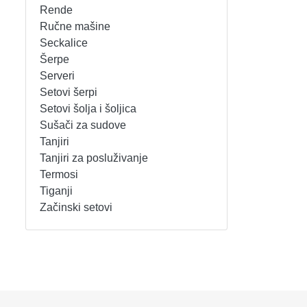
Rende
REŠOI
SETOVI ŠERPI
Ručne mašine
Seckalice
Šerpe
SECKALICE
SETOVI ŠOLJA I ŠOLJICA
Serveri
Setovi šerpi
SOKOVNICI
SUŠAČI ZA SUDOVE
Setovi šolja i šoljica
Sušači za sudove
TOSTERI
TANJIRI
Tanjiri
Tanjiri za posluživanje
USISIVAČI
TANJIRI ZA POSLUŽIVANJE
Termosi
Tiganji
VENTILATORI
TERMOSI
Začinski setovi
TIGANJI
ZAČINSKI SETOVI