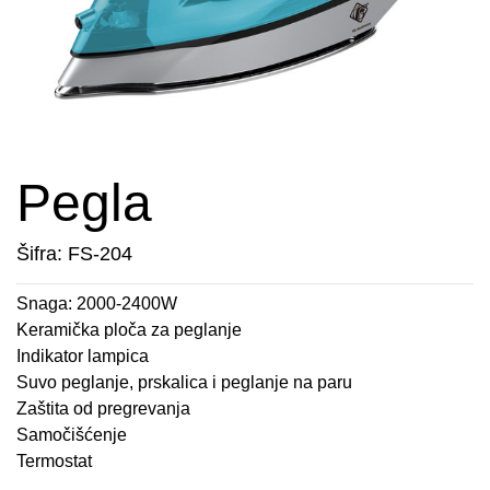
APARATI ZA TOPLE SENDVIČE
CEDILJKE
KONTAKT
APARATI ZA VAFLE
DEZERTNI TANJIRI
+389 78 478 027
fisherelektronik@gmail.com
APARATI ZA VAKUUMIRANJE
DŽEZVE
Prijava
BLENDERI
EKSPRES LONCI
Pegla
DEPILATORI I TRIMERI
EMAJLIRANE ŠERPE
Šifra: FS-204
ELEKTRIČNE CEDILJKE
ETAŽERI
Snaga: 2000-2400W
Keramička ploča za peglanje
ELEKTRIČNE ŠERPE
GARNITURE ESCAJGA
Indikator lampica
Suvo peglanje, prskalica i peglanje na paru
ELEKTRIČNI GRILL
KALUPI ZA TORTE
Zaštita od pregrevanja
Samočišćenje
FENOVI ZA KOSU
KANTE ZA SMEĆE
Termostat