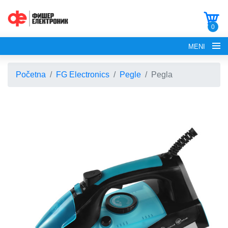
0
MENI
Početna
FG Electronics
Pegle
Pegla
POČETNA
O NAMA
FG ELECTRONICS
APARATI ZA KROFNE
FG HAUS