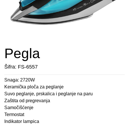
APARATI ZA TOPLE SENDVIČE
CEDILJKE
KONTAKT
APARATI ZA VAFLE
DEZERTNI TANJIRI
+389 78 478 027
fisherelektronik@gmail.com
APARATI ZA VAKUUMIRANJE
DŽEZVE
Prijava
BLENDERI
EKSPRES LONCI
Pegla
DEPILATORI I TRIMERI
EMAJLIRANE ŠERPE
Šifra: FS-6557
ELEKTRIČNE CEDILJKE
ETAŽERI
Snaga: 2720W
Keramička ploča za peglanje
ELEKTRIČNE ŠERPE
GARNITURE ESCAJGA
Suvo peglanje, prskalica i peglanje na paru
Zaštita od pregrevanja
ELEKTRIČNI GRILL
KALUPI ZA TORTE
Samočišćenje
Termostat
FENOVI ZA KOSU
KANTE ZA SMEĆE
Indikator lampica