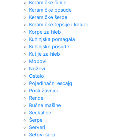
Keramičke činije
Keramičke posude
Keramičke šerpe
Keramičke tepsije i kalupi
Korpe za hleb
Kuhinjska pomagala
Kuhinjske posude
Kutije za hleb
Mopovi
Noževi
Ostalo
Pojedinačni escajg
Poslužavnici
Rende
Ručne mašine
Seckalice
Šerpe
Serveri
Setovi šerpi