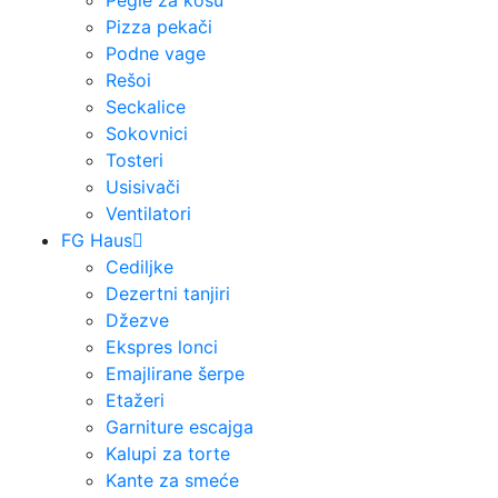
Pegle za kosu
Pizza pekači
Podne vage
Rešoi
Seckalice
Sokovnici
Tosteri
Usisivači
Ventilatori
FG Haus
Cediljke
Dezertni tanjiri
Džezve
Ekspres lonci
Emajlirane šerpe
Etažeri
Garniture escajga
Kalupi za torte
Kante za smeće