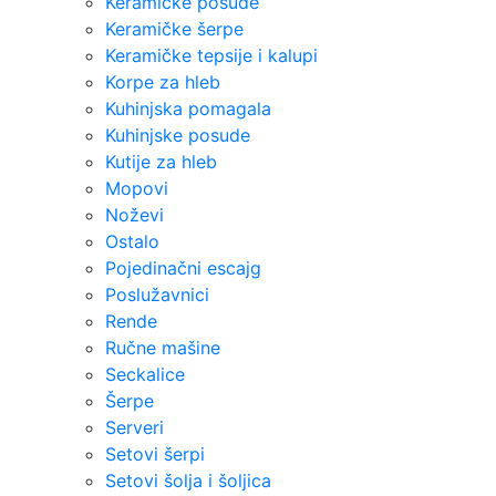
Keramičke posude
Keramičke šerpe
Keramičke tepsije i kalupi
Korpe za hleb
Kuhinjska pomagala
Kuhinjske posude
Kutije za hleb
Mopovi
Noževi
Ostalo
Pojedinačni escajg
Poslužavnici
Rende
Ručne mašine
Seckalice
Šerpe
Serveri
Setovi šerpi
Setovi šolja i šoljica