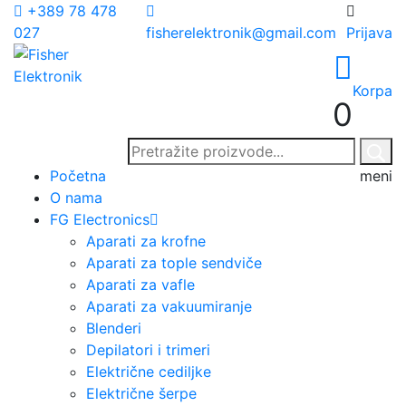
+389 78 478
027
fisherelektronik@gmail.com
Prijava
Korpa
0
Početna
meni
O nama
FG Electronics
Aparati za krofne
Aparati za tople sendviče
Aparati za vafle
Aparati za vakuumiranje
Blenderi
Depilatori i trimeri
Električne cediljke
Električne šerpe