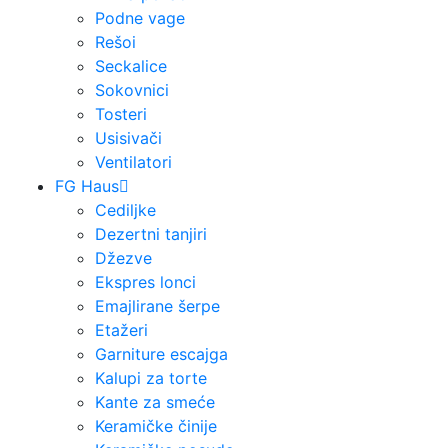
Podne vage
Rešoi
Seckalice
Sokovnici
Tosteri
Usisivači
Ventilatori
FG Haus
Cediljke
Dezertni tanjiri
Džezve
Ekspres lonci
Emajlirane šerpe
Etažeri
Garniture escajga
Kalupi za torte
Kante za smeće
Keramičke činije