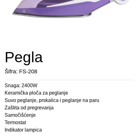
APARATI ZA TOPLE SENDVIČE
CEDILJKE
KONTAKT
APARATI ZA VAFLE
DEZERTNI TANJIRI
+389 78 478 027
fisherelektronik@gmail.com
APARATI ZA VAKUUMIRANJE
DŽEZVE
Prijava
BLENDERI
EKSPRES LONCI
Pegla
DEPILATORI I TRIMERI
EMAJLIRANE ŠERPE
Šifra: FS-208
ELEKTRIČNE CEDILJKE
ETAŽERI
Snaga: 2400W
Keramička ploča za peglanje
ELEKTRIČNE ŠERPE
GARNITURE ESCAJGA
Suvo peglanje, prskalica i peglanje na paru
Zaštita od pregrevanja
ELEKTRIČNI GRILL
KALUPI ZA TORTE
Samočišćenje
Termostat
FENOVI ZA KOSU
KANTE ZA SMEĆE
Indikator lampica