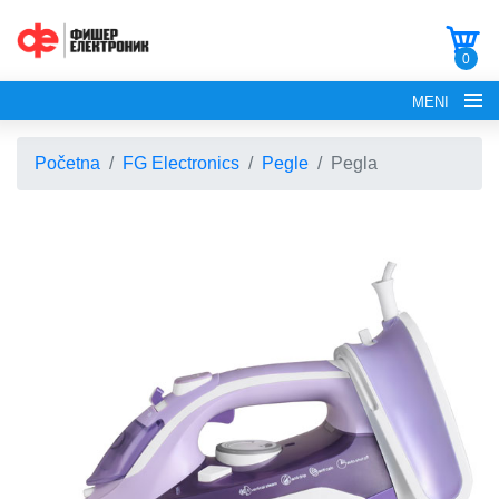
0
MENI
Početna
FG Electronics
Pegle
Pegla
POČETNA
O NAMA
FG ELECTRONICS
APARATI ZA KROFNE
FG HAUS