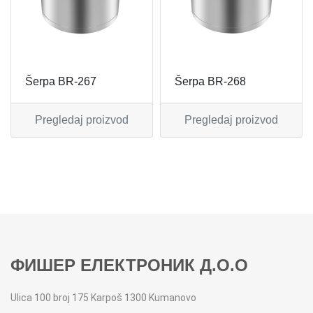
MIKSERI
NOŽEVI
MULTI STAJLERI
OSTALO
Šerpa BR-267
Šerpa BR-268
NUTRI PRACTIC
POJEDINAČNI ESCAJG
Pregledaj proizvod
Pregledaj proizvod
OSTALO ELEC
POSLUŽAVNICI
PANELNE GREJALICE
RENDE
PEGLE
RUČNE MAŠINE
PEGLE ZA KOSU
SECKALICE
ФИШЕР ЕЛЕКТРОНИК Д.О.О
PIZZA PEKAČI
ŠERPE
Ulica 100 broj 175 Karpoš 1300 Kumanovo
PODNE VAGE
SERVERI