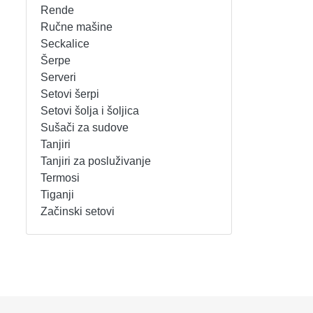
Rende
REŠOI
SETOVI ŠERPI
Ručne mašine
Seckalice
Šerpe
SECKALICE
SETOVI ŠOLJA I ŠOLJICA
Serveri
Setovi šerpi
SOKOVNICI
SUŠAČI ZA SUDOVE
Setovi šolja i šoljica
Sušači za sudove
TOSTERI
TANJIRI
Tanjiri
Tanjiri za posluživanje
USISIVAČI
TANJIRI ZA POSLUŽIVANJE
Termosi
Tiganji
VENTILATORI
TERMOSI
Začinski setovi
TIGANJI
ZAČINSKI SETOVI