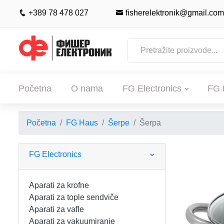
+389 78 478 027
fisherelektronik@gmail.com
Početna
O nama
FG Electronics
FG 
Početna
FG Haus
Šerpe
Šerpa
POČETNA
O NAMA
FG Electronics
FG ELECTRONICS
Aparati za krofne
Aparati za tople sendviče
APARATI ZA KROFNE
FG HAUS
Aparati za vafle
Aparati za vakuumiranje