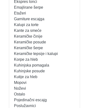
Ekspres lonci
MIKSERI
NOŽEVI
Emajlirane šerpe
Etažeri
MULTI STAJLERI
OSTALO
Garniture escajga
Kalupi za torte
Kante za smeće
NUTRI PRACTIC
POJEDINAČNI ESCAJG
Keramičke činije
Keramičke posude
OSTALO ELEC
POSLUŽAVNICI
Keramičke šerpe
Keramičke tepsije i kalupi
PANELNE GREJALICE
RENDE
Korpe za hleb
Kuhinjska pomagala
PEGLE
RUČNE MAŠINE
Kuhinjske posude
Kutije za hleb
PEGLE ZA KOSU
SECKALICE
Mopovi
Noževi
PIZZA PEKAČI
ŠERPE
Ostalo
Pojedinačni escajg
PODNE VAGE
SERVERI
Poslužavnici