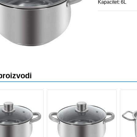
Kapacitet: 6L
va
proizvodi