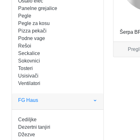
Ostalo elec
FIGARO
KERAMIČKE ČINIJE
Panelne grejalice
Pegle
FRITEZE
KERAMIČKE POSUDE
Pegle za kosu
Pizza pekači
Šerpa B
GREJALICE
KERAMIČKE ŠERPE
Podne vage
Rešoi
Pregl
INDUKCIONE PLOČE
KERAMIČKE TEPSIJE I KALUPI
Seckalice
Sokovnici
KUHINJSKE VAGE
KORPE ZA HLEB
Tosteri
Usisivači
Ventilatori
KUVALA
KUHINJSKA POMAGALA
MAŠINE ZA MLEVENJE MESA
KUHINJSKE POSUDE
FG Haus
MESOREZNICE
KUTIJE ZA HLEB
Cediljke
Dezertni tanjiri
MIKROTALASNE
MOPOVI
Džezve