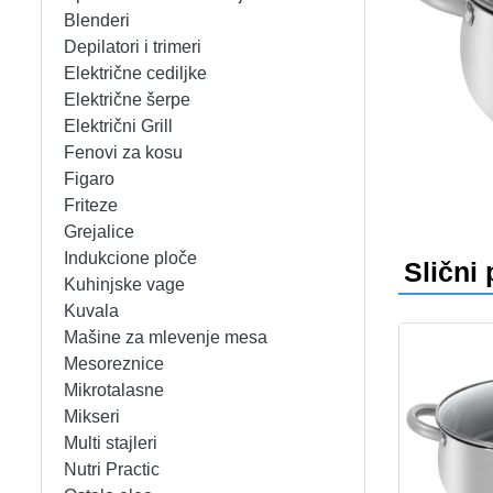
APARATI ZA TOPLE SENDVIČE
CEDILJKE
KONTAKT
Blenderi
Depilatori i trimeri
APARATI ZA VAFLE
DEZERTNI TANJIRI
+389 78 478 027
fisherelektronik@gmail.com
Prija
Električne cediljke
Električne šerpe
APARATI ZA VAKUUMIRANJE
DŽEZVE
Električni Grill
Fenovi za kosu
BLENDERI
EKSPRES LONCI
Figaro
Friteze
DEPILATORI I TRIMERI
EMAJLIRANE ŠERPE
Grejalice
Indukcione ploče
Slični 
ELEKTRIČNE CEDILJKE
ETAŽERI
Kuhinjske vage
Kuvala
Mašine za mlevenje mesa
ELEKTRIČNE ŠERPE
GARNITURE ESCAJGA
Mesoreznice
Mikrotalasne
ELEKTRIČNI GRILL
KALUPI ZA TORTE
Mikseri
Multi stajleri
FENOVI ZA KOSU
KANTE ZA SMEĆE
Nutri Practic