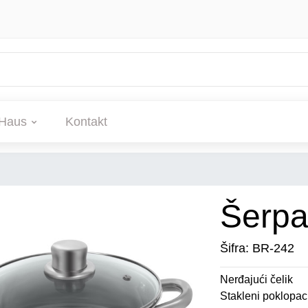
Haus
Kontakt
Šerp
Šifra: BR-242
Nerđajući čelik
Stakleni poklopac