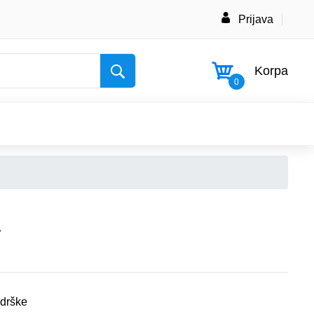
Prijava
Korpa
0
a
 drške