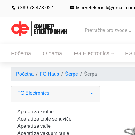
+389 78 478 027
fisherelektronik@gmail.com
Početna
O nama
FG Electronics
FG 
Početna
FG Haus
Šerpe
Šerpa
POČETNA
O NAMA
FG Electronics
FG ELECTRONICS
Aparati za krofne
Aparati za tople sendviče
APARATI ZA KROFNE
FG HAUS
Aparati za vafle
Aparati za vakuumiranje