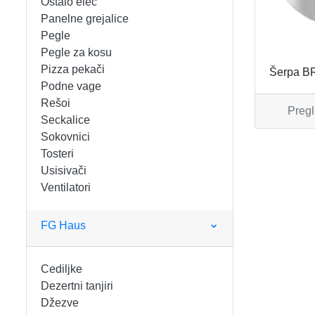
Ostalo elec
FIGARO
KERAMIČKE ČINIJE
Panelne grejalice
Pegle
FRITEZE
KERAMIČKE POSUDE
Pegle za kosu
Pizza pekači
Šerpa B
GREJALICE
KERAMIČKE ŠERPE
Podne vage
Rešoi
Pregl
INDUKCIONE PLOČE
KERAMIČKE TEPSIJE I KALUPI
Seckalice
Sokovnici
KUHINJSKE VAGE
KORPE ZA HLEB
Tosteri
Usisivači
Ventilatori
KUVALA
KUHINJSKA POMAGALA
MAŠINE ZA MLEVENJE MESA
KUHINJSKE POSUDE
FG Haus
MESOREZNICE
KUTIJE ZA HLEB
Cediljke
Dezertni tanjiri
MIKROTALASNE
MOPOVI
Džezve