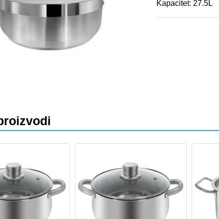
Kapacitet: 27.5L
va
proizvodi