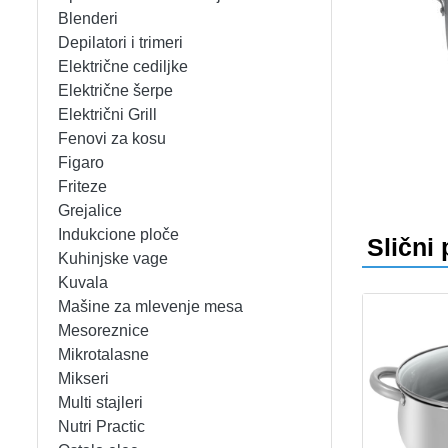
APARATI ZA TOPLE SENDVIČE
CEDILJKE
KONTAKT
Blenderi
Depilatori i trimeri
APARATI ZA VAFLE
DEZERTNI TANJIRI
+389 78 478 027
fisherelektronik@gmail.com
Prija
Električne cediljke
Električne šerpe
APARATI ZA VAKUUMIRANJE
DŽEZVE
Električni Grill
Fenovi za kosu
BLENDERI
EKSPRES LONCI
Figaro
Friteze
DEPILATORI I TRIMERI
EMAJLIRANE ŠERPE
Grejalice
Indukcione ploče
Slični 
ELEKTRIČNE CEDILJKE
ETAŽERI
Kuhinjske vage
Kuvala
Mašine za mlevenje mesa
ELEKTRIČNE ŠERPE
GARNITURE ESCAJGA
Mesoreznice
Mikrotalasne
ELEKTRIČNI GRILL
KALUPI ZA TORTE
Mikseri
Multi stajleri
FENOVI ZA KOSU
KANTE ZA SMEĆE
Nutri Practic