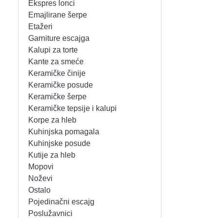
Ekspres lonci
MIKSERI
NOŽEVI
Emajlirane šerpe
Etažeri
MULTI STAJLERI
OSTALO
Garniture escajga
Kalupi za torte
Kante za smeće
NUTRI PRACTIC
POJEDINAČNI ESCAJG
Keramičke činije
Keramičke posude
OSTALO ELEC
POSLUŽAVNICI
Keramičke šerpe
Keramičke tepsije i kalupi
PANELNE GREJALICE
RENDE
Korpe za hleb
Kuhinjska pomagala
PEGLE
RUČNE MAŠINE
Kuhinjske posude
Kutije za hleb
PEGLE ZA KOSU
SECKALICE
Mopovi
Noževi
PIZZA PEKAČI
ŠERPE
Ostalo
Pojedinačni escajg
PODNE VAGE
SERVERI
Poslužavnici