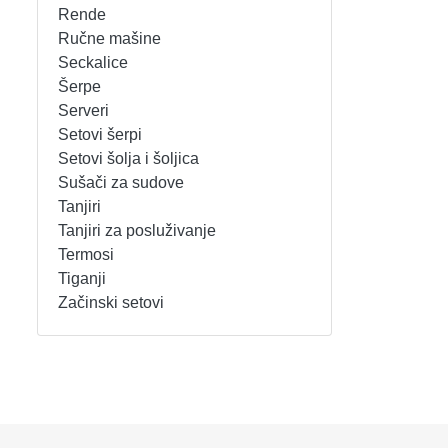
Rende
REŠOI
SETOVI ŠERPI
Ručne mašine
Seckalice
Šerpe
SECKALICE
SETOVI ŠOLJA I ŠOLJICA
Serveri
Setovi šerpi
SOKOVNICI
SUŠAČI ZA SUDOVE
Setovi šolja i šoljica
Sušači za sudove
TOSTERI
TANJIRI
Tanjiri
Tanjiri za posluživanje
USISIVAČI
TANJIRI ZA POSLUŽIVANJE
Termosi
Tiganji
VENTILATORI
TERMOSI
Začinski setovi
TIGANJI
ZAČINSKI SETOVI